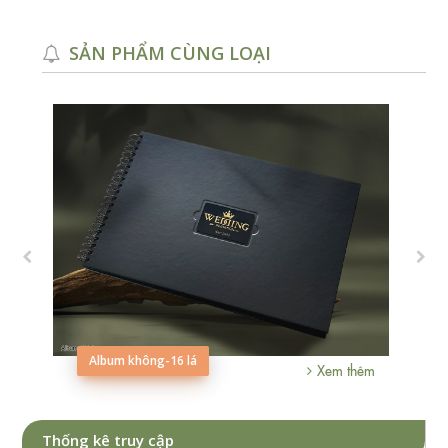
SẢN PHẨM CÙNG LOẠI
Album không-16 lá
hêm
Xem thêm
Thống kê truy cập