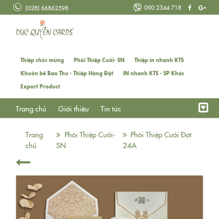
090 2344 718
(028) 66862598
Thiệp chúc mừng
Phôi Thiệp Cưới- SN
Thiệp in nhanh KTS
Khuôn bế Bao Thư - Thiệp Hàng Đặt
IN nhanh KTS - SP Khác
Export Product
Trang chủ
Giới thiệu
Tin tức
Trang
Phôi Thiệp Cưới-
Phôi Thiệp Cưới Đợt
chủ
SN
24A