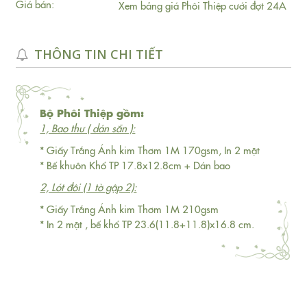
Giá bán:
Xem bảng giá Phôi Thiệp cưới đợt 24A
THÔNG TIN CHI TIẾT
Bộ Phôi Thiệp gồm:
1, Bao thư ( dán sẵn ):
* Giấy Trắng Ánh kim Thơm 1M 170gsm, In 2 mặt
* Bế khuôn Khổ TP 17.8x12.8cm + Dán bao
2, Lót đôi (1 tờ gập 2):
* Giấy Trắng Ánh kim Thơm 1M 210gsm
* In 2 mặt , bế khổ TP 23.6(11.8+11.8)x16.8 cm.