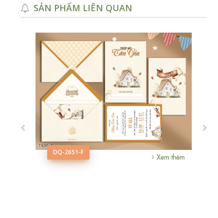
SẢN PHẨM LIÊN QUAN
DQ-2651-F
Xem thêm
m thêm