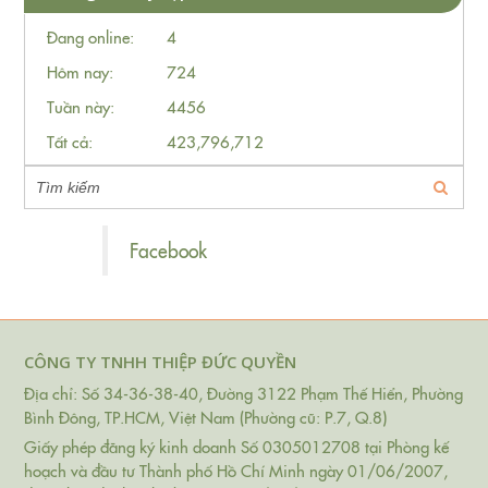
Đang online:
4
Hôm nay:
724
Tuần này:
4456
Tất cả:
423,796,712
Facebook
CÔNG TY TNHH THIỆP ĐỨC QUYỀN
Địa chỉ: Số 34-36-38-40, Đường 3122 Phạm Thế Hiển, Phường
Bình Đông, TP.HCM, Việt Nam (Phường cũ: P.7, Q.8)
Giấy phép đăng ký kinh doanh Số 0305012708 tại Phòng kế
hoạch và đầu tư Thành phố Hồ Chí Minh ngày 01/06/2007,