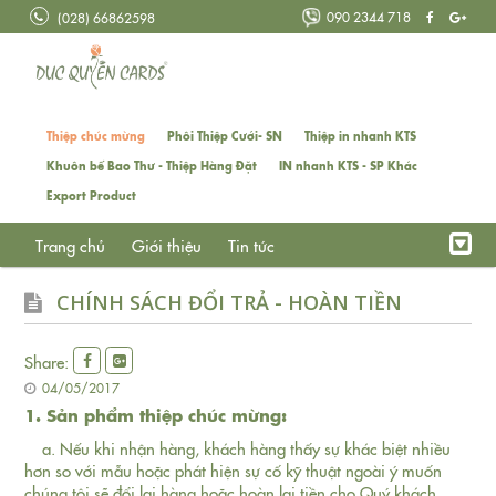
090 2344 718
(028) 66862598
Thiệp chúc mừng
Phôi Thiệp Cưới- SN
Thiệp in nhanh KTS
Khuôn bế Bao Thư - Thiệp Hàng Đặt
IN nhanh KTS - SP Khác
Export Product
Trang chủ
Giới thiệu
Tin tức
CHÍNH SÁCH ĐỔI TRẢ - HOÀN TIỀN
Share:
04/05/2017
1. Sản phẩm thiệp chúc mừng:
a. Nếu khi nhận hàng, khách hàng thấy sự khác biệt nhiều
hơn so với mẫu hoặc phát hiện sự cố kỹ thuật ngoài ý muốn
chúng tôi sẽ đổi lại hàng hoặc hoàn lại tiền cho Quý khách.