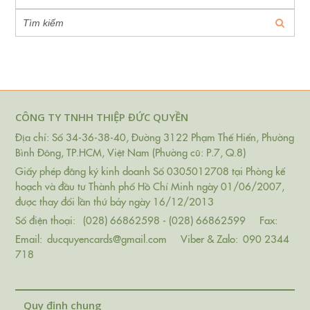
CÔNG TY TNHH THIỆP ĐỨC QUYỀN
Địa chỉ: Số 34-36-38-40, Đường 3122 Phạm Thế Hiển, Phường
Bình Đông, TP.HCM, Việt Nam (Phường cũ: P.7, Q.8)
Giấy phép đăng ký kinh doanh Số 0305012708 tại Phòng kế
hoạch và đầu tư Thành phố Hồ Chí Minh ngày 01/06/2007,
được thay đổi lần thứ bảy ngày 16/12/2013
Số điện thoại:
(028) 66862598 - (028) 66862599
Fax:
Email:
ducquyencards@gmail.com
Viber & Zalo:
090 2344
718
Quy định chung