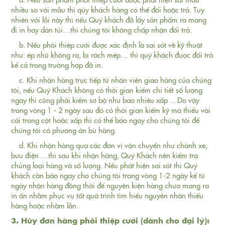
nhiều so với mẫu thì qúy khách hàng có thể đổi hoặc trả. Tuy
nhiên với lỗi này thì nếu Quý khách đã lấy sản phẩm ra mang
đi in hay dán túi…thì chúng tôi không chấp nhận đổi trả.
b. Nếu phôi thiệp cưới được xác định là sai sót về kỹ thuật
như: ép nhũ không ra, bị rách mép… thì quý khách được đổi trả
kể cả trong trường hợp đã in.
c. Khi nhận hàng trực tiếp từ nhân viên giao hàng của chúng
tôi, nếu Quý Khách không có thời gian kiểm chi tiết số lượng
ngay thì cũng phải kiểm sơ bộ như bao nhiêu xấp …Do vậy
trong vòng 1 - 2 ngày sau đó có thời gian kiểm kỹ mà thiếu vài
cái trong cột hoặc xấp thì có thể báo ngay cho chúng tôi để
chúng tôi có phương án bù hàng.
d. Khi nhận hàng qua các đơn vị vận chuyển như chành xe,
bưu điện …thì sau khi nhận hàng, Quý Khách nên kiểm tra
chủng loại hàng và số lượng. Nếu phát hiện sai sót thì Quý
khách cần báo ngay cho chúng tôi trong vòng 1-2 ngày kể từ
ngày nhận hàng đồng thời để nguyên kiện hàng chưa mang ra
in ấn nhằm phục vụ tốt quá trình tìm hiểu nguyên nhân thiếu
hàng hoặc nhầm lẫn.
3. Hủy đơn hàng phôi thiệp cưới (dành cho đại lý):