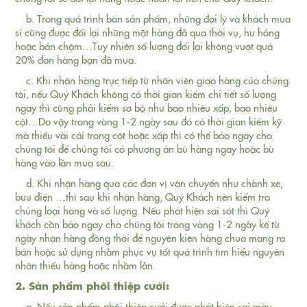
b. Trong quá trình bán sản phẩm, những đại lý và khách mua
sỉ cũng được đổi lại những mặt hàng đã qua thời vụ, hư hỏng
hoặc bán chậm…Tuy nhiên số lượng đổi lại không vượt quá
20% đơn hàng bạn đã mua.
c. Khi nhận hàng trực tiếp từ nhân viên giao hàng của chúng
tôi, nếu Quý Khách không có thời gian kiểm chi tiết số lượng
ngay thì cũng phải kiểm sơ bộ như bao nhiêu xấp, bao nhiêu
cột…Do vậy trong vòng 1-2 ngày sau đó có thời gian kiểm kỹ
mà thiếu vài cái trong cột hoặc xấp thì có thể báo ngay cho
chúng tôi để chúng tôi có phương án bù hàng ngay hoặc bù
hàng vào lần mua sau.
d. Khi nhận hàng qua các đơn vị vận chuyển như chành xe,
bưu điện …thì sau khi nhận hàng, Quý Khách nên kiểm tra
chủng loại hàng và số lượng. Nếu phát hiện sai sót thì Quý
khách cần báo ngay cho chúng tôi trong vòng 1-2 ngày kể từ
ngày nhận hàng đồng thời để nguyên kiện hàng chưa mang ra
bán hoặc sử dụng nhằm phục vụ tốt quá trình tìm hiểu nguyên
nhân thiếu hàng hoặc nhầm lẫn.
2. Sản phẩm phôi thiệp cưới:
a. Nếu sản phẩm phôi thiệp cưới được phát hiện sai màu