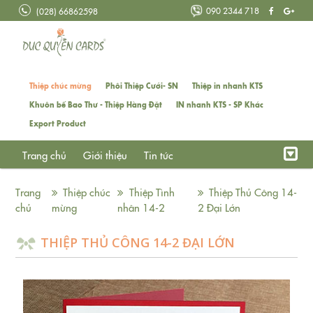
090 2344 718
(028) 66862598
Thiệp chúc mừng
Phôi Thiệp Cưới- SN
Thiệp in nhanh KTS
Khuôn bế Bao Thư - Thiệp Hàng Đặt
IN nhanh KTS - SP Khác
Export Product
Trang chủ
Giới thiệu
Tin tức
Trang
Thiệp chúc
Thiệp Tình
Thiệp Thủ Công 14-
chủ
mừng
nhân 14-2
2 Đại Lớn
THIỆP THỦ CÔNG 14-2 ĐẠI LỚN