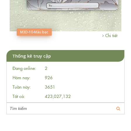
M3D-10-Màu bạc
Chi tiết
Thống kê truy cập
Đang online:
2
Hôm nay:
926
Tuần này:
3651
Tất cả:
423,027,132