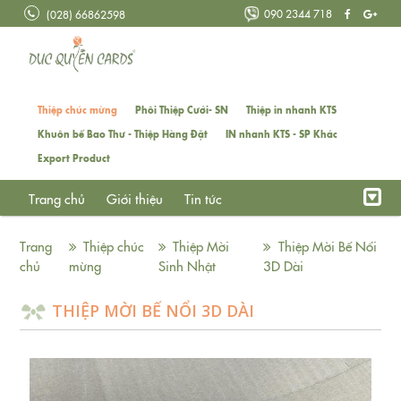
090 2344 718
(028) 66862598
Thiệp chúc mừng
Phôi Thiệp Cưới- SN
Thiệp in nhanh KTS
Khuôn bế Bao Thư - Thiệp Hàng Đặt
IN nhanh KTS - SP Khác
Export Product
Trang chủ
Giới thiệu
Tin tức
Trang
Thiệp chúc
Thiệp Mời
Thiệp Mời Bế Nổi
chủ
mừng
Sinh Nhật
3D Dài
THIỆP MỜI BẾ NỔI 3D DÀI