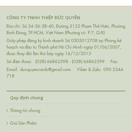
CÔNG TY TNHH THIỆP ĐỨC QUYỀN
Địa chỉ: Số 34-36-38-40, Đường 3122 Phạm Thế Hiển, Phường
Bình Đông, TP.HCM, Việt Nam (Phường cũ: P.7, Q.8)
Giấy phép đăng ký kinh doanh Số 0305012708 tại Phòng kế
hoạch và đầu tư Thành phố Hồ Chí Minh ngày 01/06/2007,
được thay đổi lần thứ bảy ngày 16/12/2013
Số điện thoại:
(028) 66862598 - (028) 66862599
Fax:
Email:
ducquyencards@gmail.com
Viber & Zalo:
090 2344
718
Quy định chung
Thông tin chung
Giá Sản Phẩm