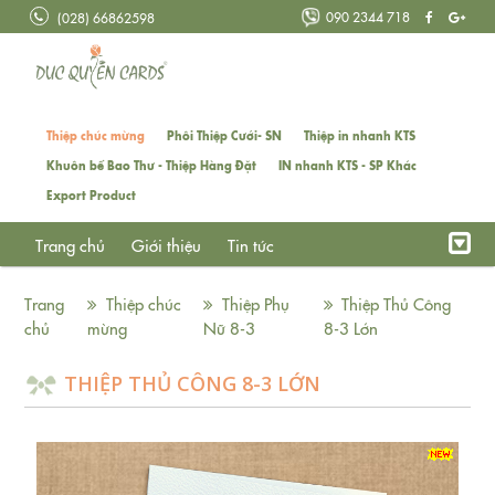
090 2344 718
(028) 66862598
Thiệp chúc mừng
Phôi Thiệp Cưới- SN
Thiệp in nhanh KTS
Khuôn bế Bao Thư - Thiệp Hàng Đặt
IN nhanh KTS - SP Khác
Export Product
Trang chủ
Giới thiệu
Tin tức
Trang
Thiệp chúc
Thiệp Phụ
Thiệp Thủ Công
chủ
mừng
Nữ 8-3
8-3 Lớn
THIỆP THỦ CÔNG 8-3 LỚN