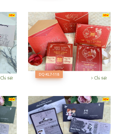
DQ-KL7-118
Chi tiết
Chi tiết