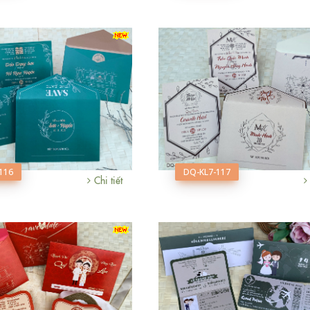
116
DQ-KL7-117
Chi tiết