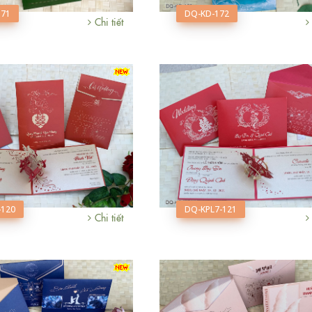
171
DQ-KD-172
Chi tiết
-120
DQ-KPL7-121
Chi tiết