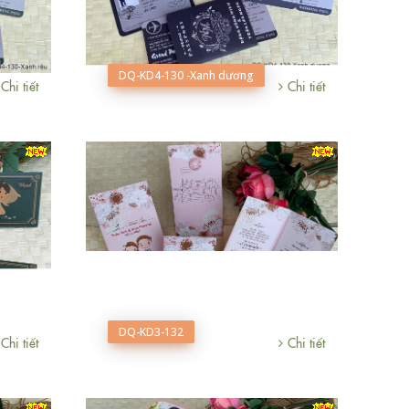
DQ-KD4-130 -Xanh dương
Chi tiết
Chi tiết
DQ-KD3-132
Chi tiết
Chi tiết