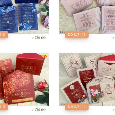
110
DQ-KL7-111
Chi tiết
113
DQ-KL7-114
Chi tiết