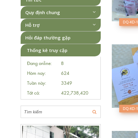
Quy định chung
DQ-KD-
Hỗ trợ
Hỏi đáp thường gặp
Thống kê truy cập
Đang online:
8
Hôm nay:
624
Tuần này:
3349
Tất cả:
422,738,420
DQ-KD-