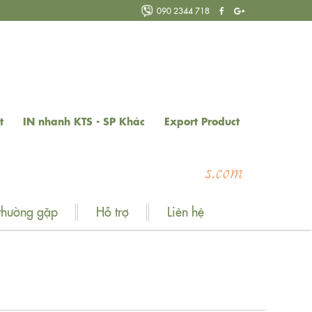
090 2344 718
t
IN nhanh KTS - SP Khác
Export Product
W
e
l
c
o
m
e
t
o
thường gặp
Hỗ trợ
Liên hệ