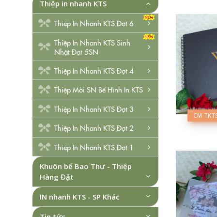
Thiệp in nhanh KTS
Thiệp In Nhanh KTS Đợt 6
Thiệp In Nhanh KTS Sinh
Nhật Đợt 5SN
Thiệp In Nhanh KTS Đợt 4
Thiệp Mời SN Bế Hình In KTS
Thiệp In Nhanh KTS Đợt 3
CM-TKT
Thiệp In Nhanh KTS Đợt 2
Thiệp In Nhanh KTS Đợt 1
Khuôn bế Bao Thư - Thiệp
Hàng Đặt
IN nhanh KTS - SP Khác
Tin tức