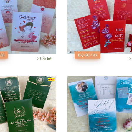
108
DQ-KD-109
Chi tiết