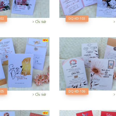
102
DQ-KD-103
Chi tiết
105
DQ-KD-106
Chi tiết