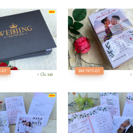
S-D1
BM-TKTS-D1
Chi tiết