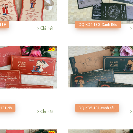
119
DQ-KD4-130 -Xanh Rêu
Chi tiết
131-đỏ
DQ-KD5-131-xanh rêu
Chi tiết