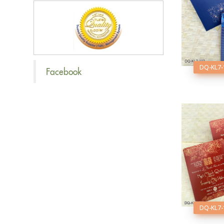
DQ-KL7-
Facebook
DQ-KL7-