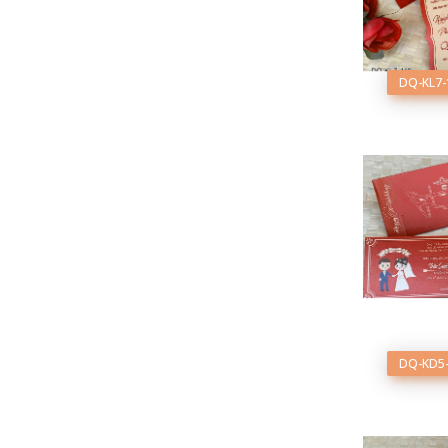
DQ-KL7-
DQ-KD5-