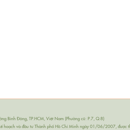
ng Bình Đông, TP.HCM, Việt Nam (Phường cũ: P.7, Q.8)
kế hoạch và đầu tư Thành phố Hồ Chí Minh ngày 01/06/2007, được t