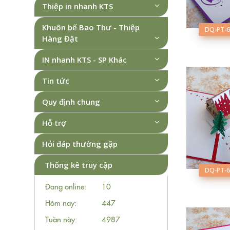
Thiệp in nhanh KTS
Khuôn bế Bao Thư - Thiệp
DQ-PT-6
Hàng Đặt
IN nhanh KTS - SP Khác
Tin tức
Quy định chung
Hỗ trợ
Hỏi đáp thường gặp
Thống kê truy cập
DQ-PT-6
Đang online:
10
Hôm nay:
447
Tuần này:
4987