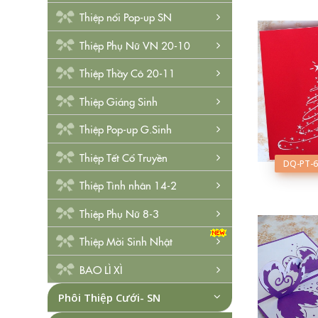
Thiệp nổi Pop-up SN
Thiệp Phụ Nữ VN 20-10
Thiệp Thầy Cô 20-11
Thiệp Giáng Sinh
Thiệp Pop-up G.Sinh
Thiệp Tết Cổ Truyền
DQ-PT-6
Thiệp Tình nhân 14-2
Thiệp Phụ Nữ 8-3
Thiệp Mời Sinh Nhật
BAO LÌ XÌ
Phôi Thiệp Cưới- SN