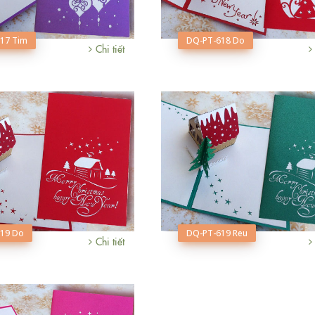
17 Tim
DQ-PT-618 Do
Chi tiết
19 Do
DQ-PT-619 Reu
Chi tiết