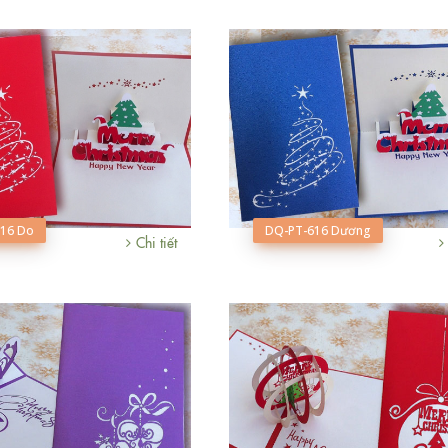
16 Do
DQ-PT-616 Dương
Chi tiết