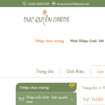
(028) 66862598
ducquyencards@gmail.com
Thiệp chúc mừng
Phôi Thiệp Cưới- SN
Trang chủ
Giới thiệu
Sản
Thiệp chúc mừng
Trang chủ
T
Thiệp sinh nhật - bán quanh
THIỆP
năm