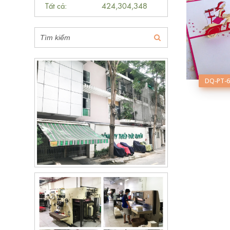
Tất cả:
424,304,348
DQ-PT-6