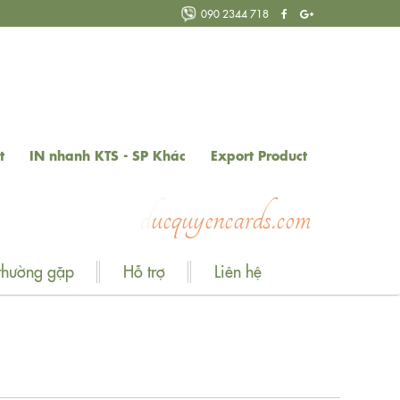
090 2344 718
t
IN nhanh KTS - SP Khác
Export Product
y
e
n
c
a
r
d
s
.
c
o
m
thường gặp
Hỗ trợ
Liên hệ