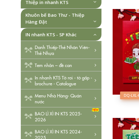
Thiệp in nhanh KTS
Khuôn bế Bao Thư - Thiệp
Hàng Đặt
IN nhanh KTS - SP Khác
Danh Thiếp-Thẻ Nhân Viên-
Thẻ Nhựa
Tem nhãn – đề can
In nhanh KTS Tờ rơi - tờ gấp -
brochure - Catalogue
Menu Nhà Hàng- Quán
DQ-LXL-
nước
BAO LÌ XÌ IN KTS 2025-
2026
BAO LÌ XÌ IN KTS 2024-
2025