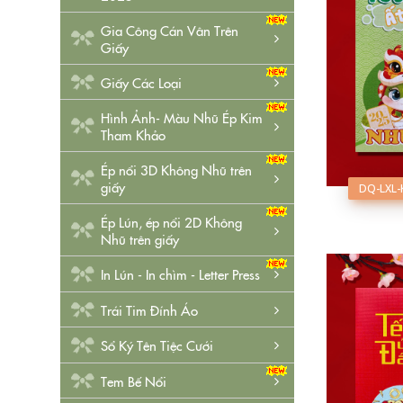
Gia Công Cán Vân Trên
Giấy
Giấy Các Loại
Hình Ảnh- Màu Nhũ Ép Kim
Tham Khảo
Ép nổi 3D Không Nhũ trên
giấy
DQ-LXL-
Ép Lún, ép nổi 2D Không
Nhũ trên giấy
In Lún - In chìm - Letter Press
Trái Tim Đính Áo
Sổ Ký Tên Tiệc Cưới
Tem Bế Nổi