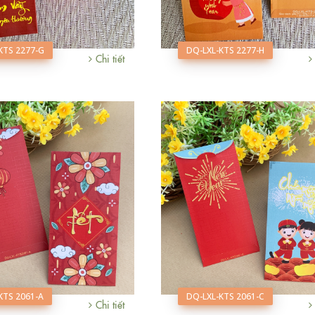
KTS 2277-G
DQ-LXL-KTS 2277-H
Chi tiết
KTS 2061-A
DQ-LXL-KTS 2061-C
Chi tiết