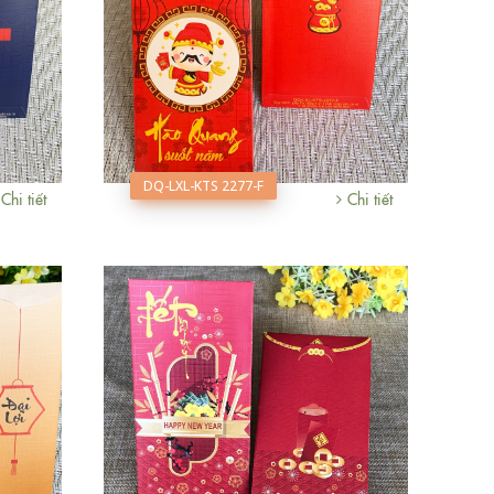
DQ-LXL-KTS 2277-F
Chi tiết
Chi tiết