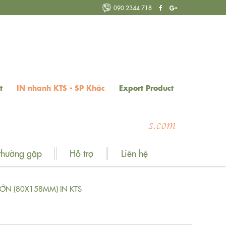
090 2344 718
t
IN nhanh KTS - SP Khác
Export Product
W
e
l
c
o
m
e
t
o
d
thường gặp
Hỗ trợ
Liên hệ
 LỚN (80X158MM) IN KTS