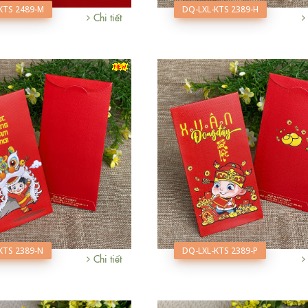
KTS 2489-M
DQ-LXL-KTS 2389-H
Chi tiết
KTS 2389-N
DQ-LXL-KTS 2389-P
Chi tiết