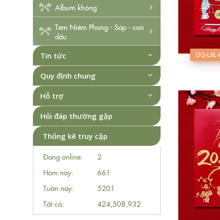
Album không
Tem Niêm Phong - Sáp - con
dấu
Tin tức
DQ-LXL-
Quy định chung
Hỗ trợ
Hỏi đáp thường gặp
Thống kê truy cập
Đang online:
2
Hôm nay:
661
Tuần này:
5201
Tất cả:
424,508,932