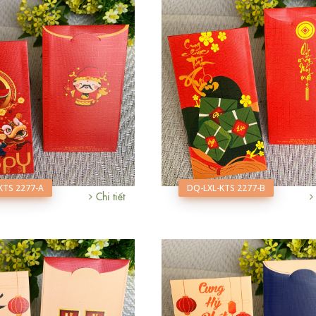
KTS 2277-A
DQ-LXL-KTS 2277-B
Chi tiết