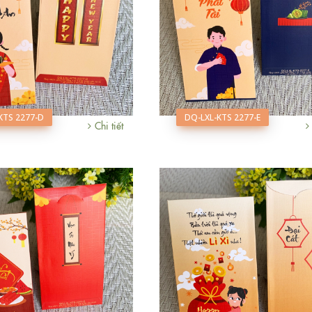
KTS 2277-D
DQ-LXL-KTS 2277-E
Chi tiết