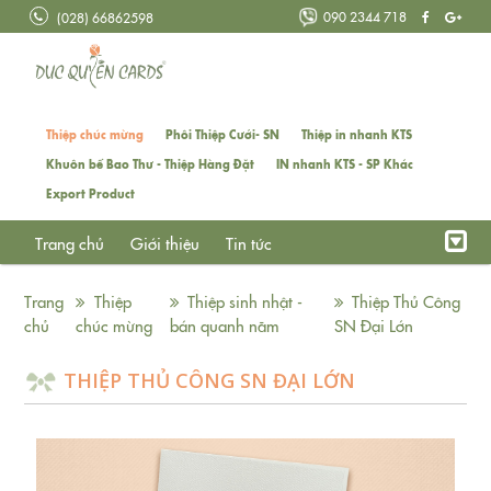
090 2344 718
(028) 66862598
Thiệp chúc mừng
Phôi Thiệp Cưới- SN
Thiệp in nhanh KTS
Khuôn bế Bao Thư - Thiệp Hàng Đặt
IN nhanh KTS - SP Khác
Export Product
Trang chủ
Giới thiệu
Tin tức
Trang
Thiệp
Thiệp sinh nhật -
Thiệp Thủ Công
chủ
chúc mừng
bán quanh năm
SN Đại Lớn
THIỆP THỦ CÔNG SN ĐẠI LỚN