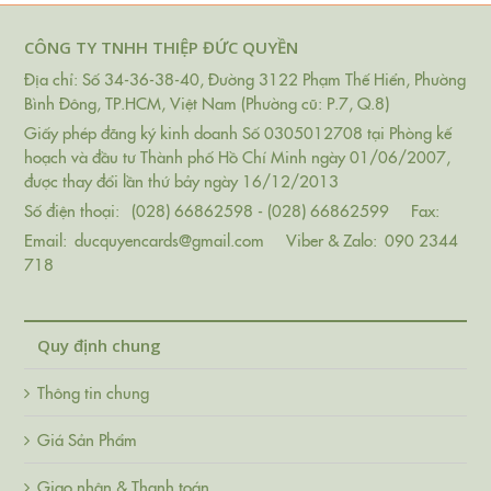
CÔNG TY TNHH THIỆP ĐỨC QUYỀN
Địa chỉ: Số 34-36-38-40, Đường 3122 Phạm Thế Hiển, Phường
Bình Đông, TP.HCM, Việt Nam (Phường cũ: P.7, Q.8)
Giấy phép đăng ký kinh doanh Số 0305012708 tại Phòng kế
hoạch và đầu tư Thành phố Hồ Chí Minh ngày 01/06/2007,
được thay đổi lần thứ bảy ngày 16/12/2013
Số điện thoại:
(028) 66862598 - (028) 66862599
Fax:
Email:
ducquyencards@gmail.com
Viber & Zalo:
090 2344
718
Quy định chung
Thông tin chung
Giá Sản Phẩm
Giao nhận & Thanh toán