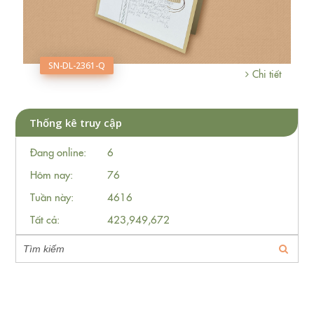
SN-DL-2361-Q
Chi tiết
Thống kê truy cập
Đang online:
6
Hôm nay:
76
Tuần này:
4616
Tất cả:
423,949,672