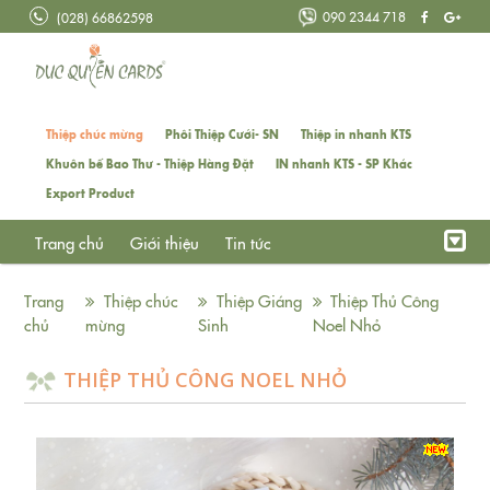
090 2344 718
(028) 66862598
Thiệp chúc mừng
Phôi Thiệp Cưới- SN
Thiệp in nhanh KTS
Khuôn bế Bao Thư - Thiệp Hàng Đặt
IN nhanh KTS - SP Khác
Export Product
Trang chủ
Giới thiệu
Tin tức
Trang
Thiệp chúc
Thiệp Giáng
Thiệp Thủ Công
chủ
mừng
Sinh
Noel Nhỏ
THIỆP THỦ CÔNG NOEL NHỎ