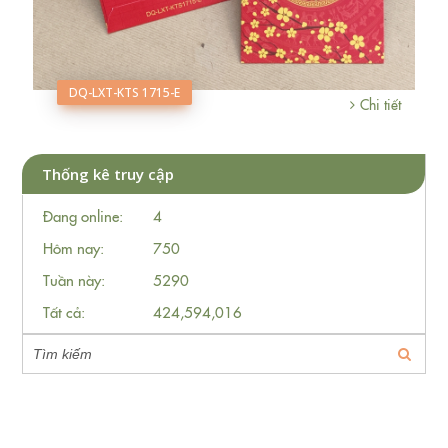
DQ-LXT-KTS 1715-E
Chi tiết
Thống kê truy cập
Đang online:
4
Hôm nay:
750
Tuần này:
5290
Tất cả:
424,594,016