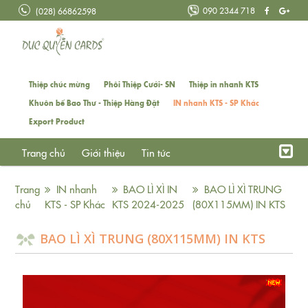
090 2344 718
(028) 66862598
Thiệp chúc mừng
Phôi Thiệp Cưới- SN
Thiệp in nhanh KTS
Khuôn bế Bao Thư - Thiệp Hàng Đặt
IN nhanh KTS - SP Khác
Export Product
Trang chủ
Giới thiệu
Tin tức
Trang
IN nhanh
BAO LÌ XÌ IN
BAO LÌ XÌ TRUNG
chủ
KTS - SP Khác
KTS 2024-2025
(80X115MM) IN KTS
BAO LÌ XÌ TRUNG (80X115MM) IN KTS