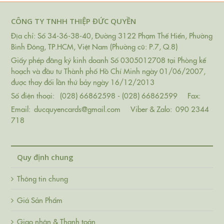
CÔNG TY TNHH THIỆP ĐỨC QUYỀN
Địa chỉ: Số 34-36-38-40, Đường 3122 Phạm Thế Hiển, Phường
Bình Đông, TP.HCM, Việt Nam (Phường cũ: P.7, Q.8)
Giấy phép đăng ký kinh doanh Số 0305012708 tại Phòng kế
hoạch và đầu tư Thành phố Hồ Chí Minh ngày 01/06/2007,
được thay đổi lần thứ bảy ngày 16/12/2013
Số điện thoại:
(028) 66862598 - (028) 66862599
Fax:
Email:
ducquyencards@gmail.com
Viber & Zalo:
090 2344
718
Quy định chung
Thông tin chung
Giá Sản Phẩm
Giao nhận & Thanh toán