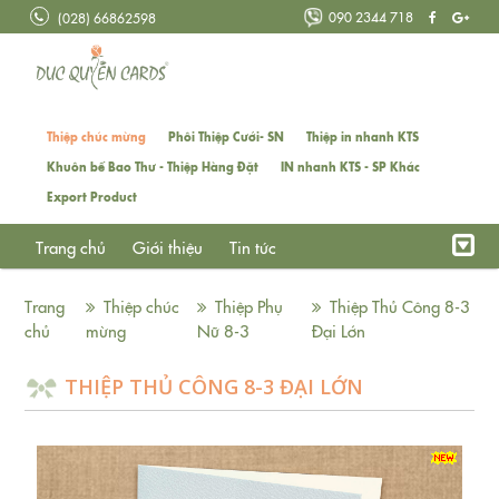
090 2344 718
(028) 66862598
Thiệp chúc mừng
Phôi Thiệp Cưới- SN
Thiệp in nhanh KTS
Khuôn bế Bao Thư - Thiệp Hàng Đặt
IN nhanh KTS - SP Khác
Export Product
Trang chủ
Giới thiệu
Tin tức
Trang
Thiệp chúc
Thiệp Phụ
Thiệp Thủ Công 8-3
chủ
mừng
Nữ 8-3
Đại Lớn
THIỆP THỦ CÔNG 8-3 ĐẠI LỚN