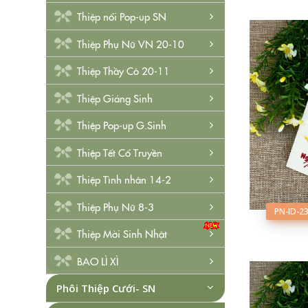
Thiệp nổi Pop-up SN
Thiệp Phụ Nữ VN 20-10
Thiệp Thầy Cô 20-11
Thiệp Giáng Sinh
Thiệp Pop-up G.Sinh
Thiệp Tết Cổ Truyền
Thiệp Tình nhân 14-2
Thiệp Phụ Nữ 8-3
PN-ID-2
Thiệp Mời Sinh Nhật
BAO LÌ XÌ
Phôi Thiệp Cưới- SN