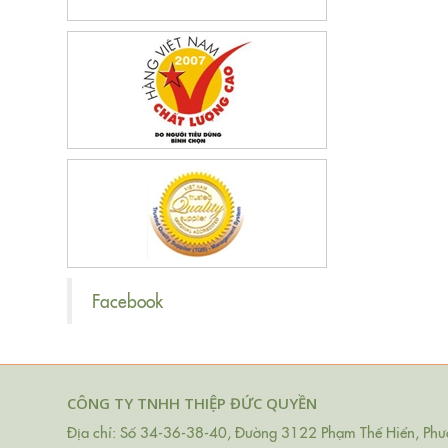
Facebook
CÔNG TY TNHH THIỆP ĐỨC QUYỀN
Địa chỉ: Số 34-36-38-40, Đường 3122 Phạm Thế Hiển, Phườ