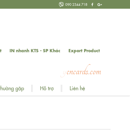
090 2344 718
t
IN nhanh KTS - SP Khác
Export Product
s
.
c
o
m
thường gặp
Hỗ trợ
Liên hệ