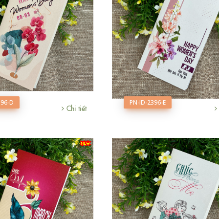
396-D
PN-ID-2396-E
Chi tiết