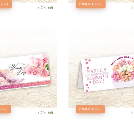
628-B
PN-ID-1628-C
Chi tiết
628-E
PN-ID-1628-F
Chi tiết