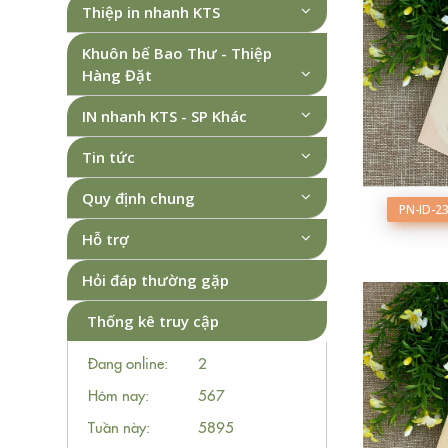
Thiệp in nhanh KTS
Khuôn bế Bao Thư - Thiệp
Hàng Đặt
IN nhanh KTS - SP Khác
Tin tức
Quy định chung
PN-ID-2
Hỗ trợ
Hỏi đáp thường gặp
Thống kê truy cập
Đang online:
2
Hôm nay:
567
Tuần này:
5895