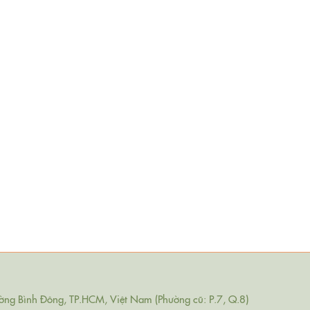
ng Bình Đông, TP.HCM, Việt Nam (Phường cũ: P.7, Q.8)