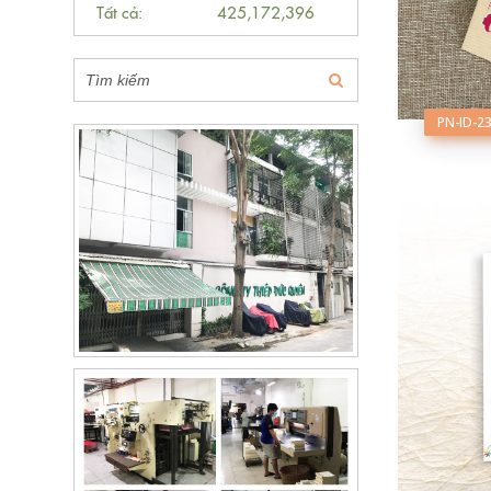
Tất cả:
425,172,396
PN-ID-2