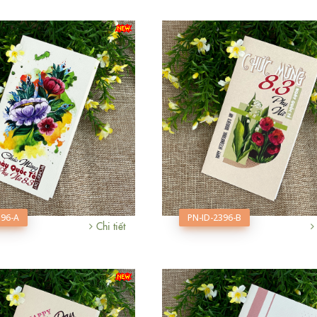
396-A
PN-ID-2396-B
Chi tiết