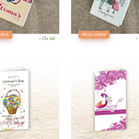
396-G
PN-ID-2396-H
Chi tiết