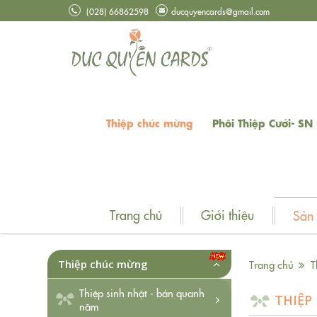
(028) 66862598
ducquyencards@gmail.com
Thiệp chúc mừng
Phôi Thiệp Cưới- SN
Trang chủ
Giới thiệu
Sản
Thiệp chúc mừng
Trang chủ
T
Thiệp sinh nhật - bán quanh
THIỆP 
năm