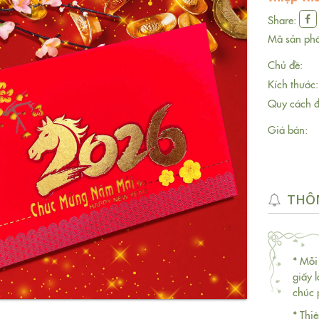
Share:
Mã sản ph
Chủ đề:
Kích thước:
Quy cách đ
Giá bán:
THÔN
* Mỗi
giấy 
chúc 
* Thiệ