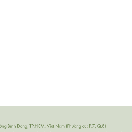
ng Bình Đông, TP.HCM, Việt Nam (Phường cũ: P.7, Q.8)