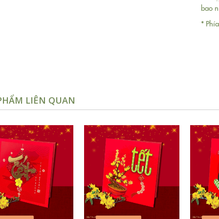
bao n
* Phí
PHẨM LIÊN QUAN