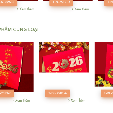
-N-2592-E
T-N-2592-D
T-N
Xem thêm
Xem thêm
PHẨM CÙNG LOẠI
-2589-C
T-DL-2589-A
T-DL-
Xem thêm
Xem thêm