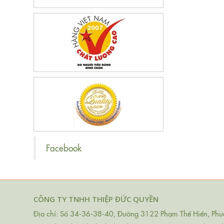
Facebook
CÔNG TY TNHH THIỆP ĐỨC QUYỀN
Địa chỉ: Số 34-36-38-40, Đường 3122 Phạm Thế Hiển, Phườ