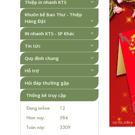
Thiệp in nhanh KTS
Khuôn bế Bao Thư - Thiệp
Hàng Đặt
IN nhanh KTS - SP Khác
Tin tức
Quy định chung
Hỗ trợ
Hỏi đáp thường gặp
Thống kê truy cập
Đang online:
12
Hôm nay:
584
Tuần này:
3309