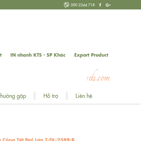
090 2344 718
t
IN nhanh KTS - SP Khác
Export Product
o
m
thường gặp
Hỗ trợ
Liên hệ
ủ Công Tết Đại Lớn T-DL-2589-B