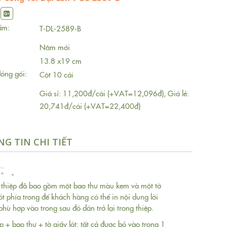
ẩm:
T-DL-2589-B
Năm mới
13.8 x19 cm
óng gói:
Cột 10 cái
Giá sỉ: 11,200đ/cái (+VAT=12,096đ), Giá lẻ:
20,741đ/cái (+VAT=22,400đ)
G TIN CHI TIẾT
 thiệp đã bao gồm một bao thư màu kem và một tờ
lót phía trong để khách hàng có thể in nội dung lời
phù hợp vào trong sau đó dán trở lại trong thiệp.
p + bao thư + tờ giấy lót: tất cả được bỏ vào trong 1