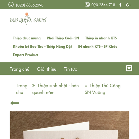
090 2344 718
(028) 66862598
Thiệp chúc mừng
Phôi Thiệp Cưới- SN
Thiệp in nhanh KTS
Khuôn bế Bao Thư - Thiệp Hàng Đặt
IN nhanh KTS - SP Khác
Export Product
Trang chủ
Giới thiệu
Tin tức
Trang
Thiệp sinh nhật - bán
Thiệp Thủ Công
chủ
quanh năm
SN Vuông