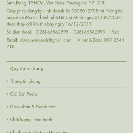
Bình Đông, TP.HCM, Việt Nam (Phường cũ: P.7, Q.8)
Giấy phép đăng ký kinh doanh Số 0305012708 tại Phòng kế
hoạch và đầu tư Thành phố Hồ Chí Minh ngày 01/06/2007,
được thay đổi lần thứ bảy ngày 16/12/2013
Số điện thoại:
(028) 66862598 - (028) 66862599
Fax:
Email:
ducquyencards@gmail.com
Viber & Zalo:
090 2344
718
Quy định chung
Thông tin chung
Giá Sản Phẩm
Giao nhận & Thanh toán
Chất lượng - Bảo hành
Chính sách Đổi trả - Hoàn tiền