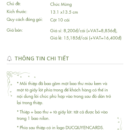
Chủ đề:
Chúc Mừng
Kích thước:
13.1 x13.5 cm
Quy cách đóng gói:
Cột 10 cái
Giá bán:
Giá sỉ: 8,200đ/cái (+VAT=8,856đ),
Giá lẻ: 15,185đ/cái (+VAT=16,400đ)
THÔNG TIN CHI TIẾT
* Mỗi thiệp đã bao gồm một bao thư màu kem và
một tờ giấy lót phía trong để khách hàng có thể in
nội dung lời chúc phù hợp vào trong sau đó dán trở
lại trong thiệp.
* Thiệp + bao thư + tờ giấy lót: tất cả được bỏ vào
trong 1 bao nilon.
* Phía sau thiệp có in logo DUCQUYENCARDS.