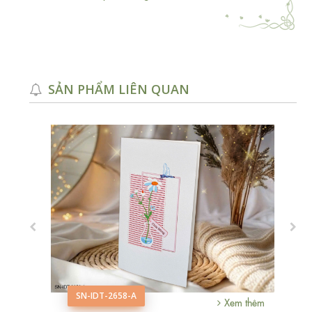
SẢN PHẨM LIÊN QUAN
SN-IDT-2658-A
m thêm
Xem thêm