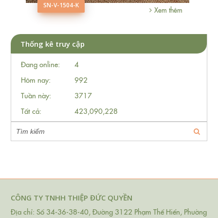
SN-V-1504-K
hêm
Xem thêm
Thống kê truy cập
Đang online:
4
Hôm nay:
992
Tuần này:
3717
Tất cả:
423,090,228
CÔNG TY TNHH THIỆP ĐỨC QUYỀN
Địa chỉ: Số 34-36-38-40, Đường 3122 Phạm Thế Hiển, Phường