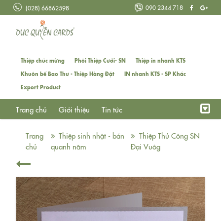
090 2344 718
(028) 66862598
Thiệp chúc mừng
Phôi Thiệp Cưới- SN
Thiệp in nhanh KTS
Khuôn bế Bao Thư - Thiệp Hàng Đặt
IN nhanh KTS - SP Khác
Export Product
Trang chủ
Giới thiệu
Tin tức
Trang
Thiệp sinh nhật - bán
Thiệp Thủ Công SN
chủ
quanh năm
Đại Vuôg