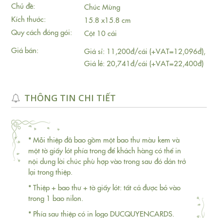
Chủ đề:
Chúc Mừng
Kích thước:
15.8 x15.8 cm
Quy cách đóng gói:
Cột 10 cái
Giá bán:
Giá sỉ: 11,200đ/cái (+VAT=12,096đ),
Giá lẻ: 20,741đ/cái (+VAT=22,400đ)
THÔNG TIN CHI TIẾT
* Mỗi thiệp đã bao gồm một bao thư màu kem và
một tờ giấy lót phía trong để khách hàng có thể in
nội dung lời chúc phù hợp vào trong sau đó dán trở
lại trong thiệp.
* Thiệp + bao thư + tờ giấy lót: tất cả được bỏ vào
trong 1 bao nilon.
* Phía sau thiệp có in logo DUCQUYENCARDS.