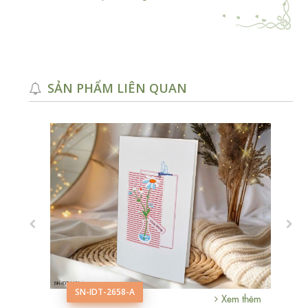
SẢN PHẨM LIÊN QUAN
SN-IDT-2658-A
m thêm
Xem thêm