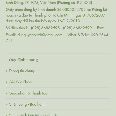
Bình Đông, TP.HCM, Việt Nam (Phường cũ: P.7, Q.8)
Giấy phép đăng ký kinh doanh Số 0305012708 tại Phòng kế
hoạch và đầu tư Thành phố Hồ Chí Minh ngày 01/06/2007,
được thay đổi lần thứ bảy ngày 16/12/2013
Số điện thoại:
(028) 66862598 - (028) 66862599
Fax:
Email:
ducquyencards@gmail.com
Viber & Zalo:
090 2344
718
Quy định chung
Thông tin chung
Giá Sản Phẩm
Giao nhận & Thanh toán
Chất lượng - Bảo hành
Chính sách Đổi trả - Hoàn tiền