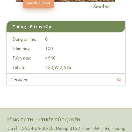
SN-DV-1502-K
hêm
Xem thêm
Thống kê truy cập
Đang online:
8
Hôm nay:
100
Tuần này:
4640
Tất cả:
423,972,616
CÔNG TY TNHH THIỆP ĐỨC QUYỀN
Địa chỉ: Số 34-36-38-40, Đường 3122 Phạm Thế Hiển, Phường