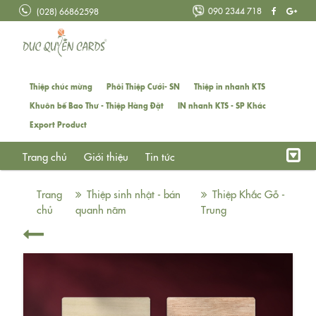
090 2344 718
(028) 66862598
Thiệp chúc mừng
Phôi Thiệp Cưới- SN
Thiệp in nhanh KTS
Khuôn bế Bao Thư - Thiệp Hàng Đặt
IN nhanh KTS - SP Khác
Export Product
Trang chủ
Giới thiệu
Tin tức
Trang
Thiệp sinh nhật - bán
Thiệp Khắc Gỗ -
chủ
quanh năm
Trung