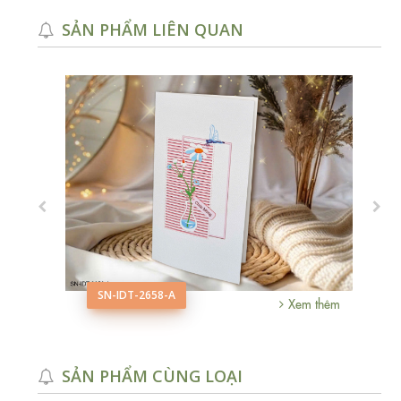
SẢN PHẨM LIÊN QUAN
SN-IDT-2658-A
m thêm
Xem thêm
SẢN PHẨM CÙNG LOẠI