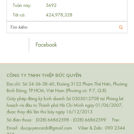
Tuần này:
5692
Tất cả:
424,978,328
Facebook
CÔNG TY TNHH THIỆP ĐỨC QUYỀN
Địa chỉ: Số 34-36-38-40, Đường 3122 Phạm Thế Hiển, Phường
Bình Đông, TP.HCM, Việt Nam (Phường cũ: P.7, Q.8)
Giấy phép đăng ký kinh doanh Số 0305012708 tại Phòng kế
hoạch và đầu tư Thành phố Hồ Chí Minh ngày 01/06/2007,
được thay đổi lần thứ bảy ngày 16/12/2013
Số điện thoại:
(028) 66862598 - (028) 66862599
Fax:
Email:
ducquyencards@gmail.com
Viber & Zalo:
090 2344