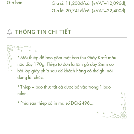
Giá bán:
Giá sỉ: 11,200đ/cái (+VAT=12,096đ),
Giá lẻ: 20,741đ/cái (+VAT=22,400đ)
THÔNG TIN CHI TIẾT
* Mỗi thiệp đã bao gồm một bao thư Giấy Kraft màu
nâu dầy 170g. Thiệp tờ đơn là tấm gỗ dầy 2mm có
bồi lớp giấy phía sau để khách hàng có thể ghi nội
dung lời chúc.
* Thiệp + bao thư: tất cả được bỏ vào trong 1 bao
nilon.
* Phía sau thiệp có in mã số DQ-2498....