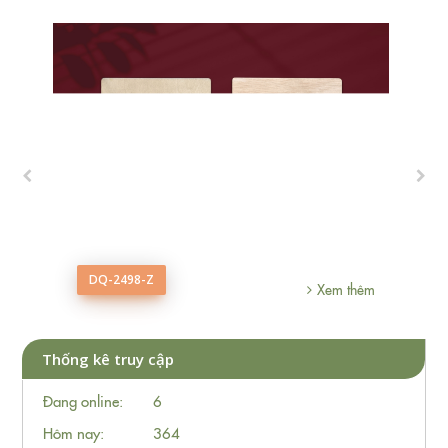
hêm
DQ-2498-Z
Xem thêm
Thống kê truy cập
Đang online:
6
Hôm nay:
364