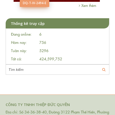
DQ-T-IV-2494-E
hêm
Xem thêm
Thống kê truy cập
Đang online:
6
Hôm nay:
756
Tuần này:
5296
Tất cả:
424,599,752
CÔNG TY TNHH THIỆP ĐỨC QUYỀN
Địa chỉ: Số 34-36-38-40, Đường 3122 Phạm Thế Hiển, Phường