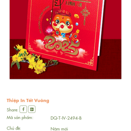
Thiệp In Tết Vuông
Share:
Mã sản phẩm:
DQ-T-IV-2494-B
Chủ đề:
Năm mới