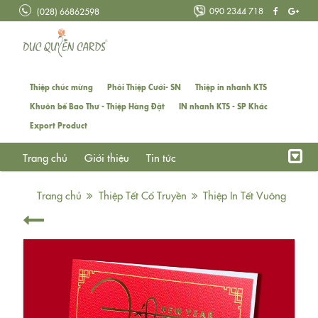
090 2344 718
(028) 66862598
Thiệp chúc mừng
Phôi Thiệp Cưới- SN
Thiệp in nhanh KTS
Khuôn bế Bao Thư - Thiệp Hàng Đặt
IN nhanh KTS - SP Khác
Export Product
Trang chủ
Giới thiệu
Tin tức
Trang chủ
Thiệp Tết Cổ Truyền
Thiệp In Tết Vuông