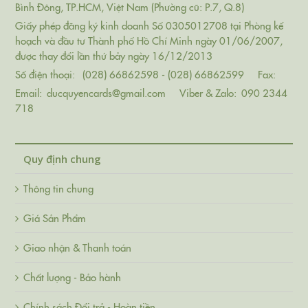
Bình Đông, TP.HCM, Việt Nam (Phường cũ: P.7, Q.8)
Giấy phép đăng ký kinh doanh Số 0305012708 tại Phòng kế
hoạch và đầu tư Thành phố Hồ Chí Minh ngày 01/06/2007,
được thay đổi lần thứ bảy ngày 16/12/2013
Số điện thoại:
(028) 66862598 - (028) 66862599
Fax:
Email:
ducquyencards@gmail.com
Viber & Zalo:
090 2344
718
Quy định chung
Thông tin chung
Giá Sản Phẩm
Giao nhận & Thanh toán
Chất lượng - Bảo hành
Chính sách Đổi trả - Hoàn tiền