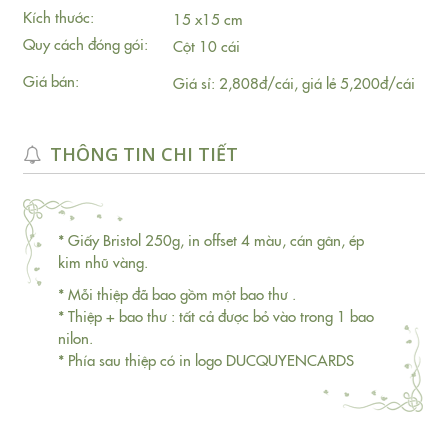
Kích thước:
15 x15 cm
Quy cách đóng gói:
Cột 10 cái
Giá bán:
Giá sỉ: 2,808đ/cái, giá lẻ 5,200đ/cái
THÔNG TIN CHI TIẾT
* Giấy Bristol 250g, in offset 4 màu, cán gân, ép
kim nhũ vàng.
* Mỗi thiệp đã bao gồm một bao thư .
* Thiệp + bao thư : tất cả được bỏ vào trong 1 bao
nilon.
* Phía sau thiệp có in logo DUCQUYENCARDS