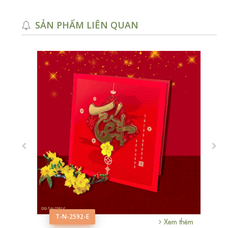
SẢN PHẨM LIÊN QUAN
T-N-2592-E
m thêm
Xem thêm