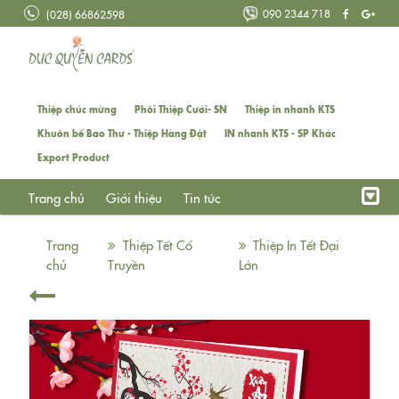
090 2344 718
(028) 66862598
Thiệp chúc mừng
Phôi Thiệp Cưới- SN
Thiệp in nhanh KTS
Khuôn bế Bao Thư - Thiệp Hàng Đặt
IN nhanh KTS - SP Khác
Export Product
Trang chủ
Giới thiệu
Tin tức
Trang
Thiệp Tết Cổ
Thiệp In Tết Đại
chủ
Truyền
Lớn