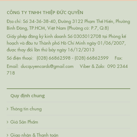
CÔNG TY TNHH THIỆP ĐỨC QUYỀN
Địa chỉ: Số 34-36-38-40, Đường 3122 Phạm Thế Hiển, Phường
Bình Đông, TP.HCM, Việt Nam (Phường cũ: P.7, Q.8)
Giấy phép đăng ký kinh doanh Số 0305012708 tại Phòng kế
hoạch và đầu tư Thành phố Hồ Chí Minh ngày 01/06/2007,
được thay đổi lần thứ bảy ngày 16/12/2013
Số điện thoại:
(028) 66862598 - (028) 66862599
Fax:
Email:
ducquyencards@gmail.com
Viber & Zalo:
090 2344
718
Quy định chung
Thông tin chung
Giá Sản Phẩm
Giao nhận & Thanh toán