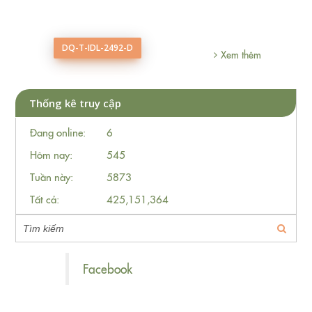
DQ-T-IDL-2492-D
hêm
Xem thêm
Thống kê truy cập
Đang online:
6
Hôm nay:
545
Tuần này:
5873
Tất cả:
425,151,364
Facebook