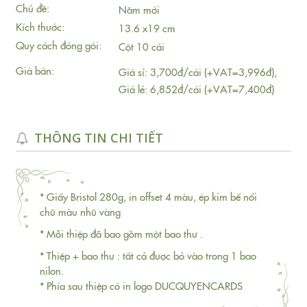
Chủ đề:
Năm mới
Kích thước:
13.6 x19 cm
Quy cách đóng gói:
Cột 10 cái
Giá bán:
Giá sỉ: 3,700đ/cái (+VAT=3,996đ),
Giá lẻ: 6,852đ/cái (+VAT=7,400đ)
THÔNG TIN CHI TIẾT
* Giấy Bristol 280g, in offset 4 màu, ép kim bế nổi
chữ màu nhũ vàng
* Mỗi thiệp đã bao gồm một bao thư .
* Thiệp + bao thư : tất cả được bỏ vào trong 1 bao
nilon.
* Phía sau thiệp có in logo DUCQUYENCARDS