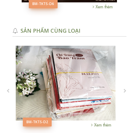
BM-TKTS-D6
m thêm
Xem thêm
SẢN PHẨM CÙNG LOẠI
BM-TKTS-D2
hêm
Xem thêm