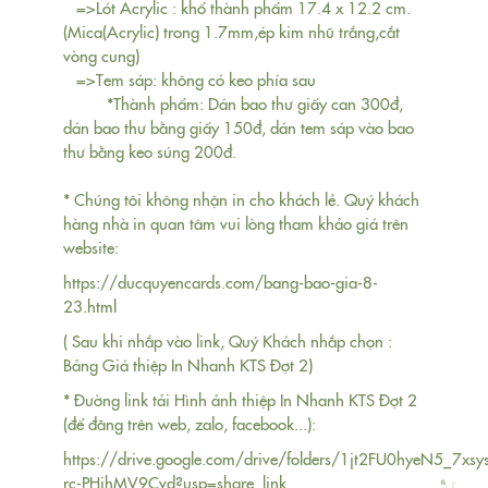
=>Lót Acrylic : khổ thành phẩm 17.4 x 12.2 cm.
(Mica(Acrylic) trong 1.7mm,ép kim nhũ trắng,cắt
vòng cung)
=>Tem sáp: không có keo phía sau
*Thành phẩm: Dán bao thư giấy can 300đ,
dán bao thư bằng giấy 150đ, dán tem sáp vào bao
thư bằng keo súng 200đ.
* Chúng tôi không nhận in cho khách lẻ. Quý khách
hàng nhà in quan tâm vui lòng tham khảo giá trên
website:
https://ducquyencards.com/bang-bao-gia-8-
23.html
( Sau khi nhắp vào link, Quý Khách nhắp chọn :
Bảng Giá thiệp In Nhanh KTS Đợt 2)
* Đường link tải Hình ảnh thiệp In Nhanh KTS Đợt 2
(để đăng trên web, zalo, facebook...):
https://drive.google.com/drive/folders/1jt2FU0hyeN5_7xsys
rc-PHihMV9Cvd?usp=share_link