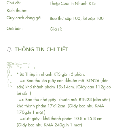
Chủ đề:
Thiệp Cưới In Nhanh KTS
Kích thước:
Quy cách đóng gói:
Bao thư xấp 100, lót xấp 100
Giá bán:
Giá sỉ:
THÔNG TIN CHI TIẾT
* Bộ Thiệp in nhanh KTS gồm 5 phần:
=> Bao thư lớn giấy can :khuôn mã BTN26 (dán
sẵn) khổ thành phẩm 19x14cm. (Giấy can 112g,có
bế sẵn )
=> Bao thư nhỏ giấy :khuôn mã BTN23 (dán sẵn)
khổ thành phẩm 17x12cm. (Giấy bạc nhũ KMA
170g,In 1 mặt )
=>Lót giấy : khổ thành phẩm 10.8 x 15.8 cm.
(Giấy bạc nhũ KMA 240g,In 1 mặt)