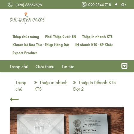
090 2344 718
(028) 66862598
Thiệp chúc mừng
Phôi Thiệp Cưới- SN
Thiệp in nhanh KTS
Khuôn bế Bao Thư - Thiệp Hàng Đặt
IN nhanh KTS - SP Khác
Export Product
Trang chủ
Giới thiệu
Tin tức
Trang
Thiệp in nhanh
Thiệp In Nhanh KTS
chủ
KTS
Đợt 2