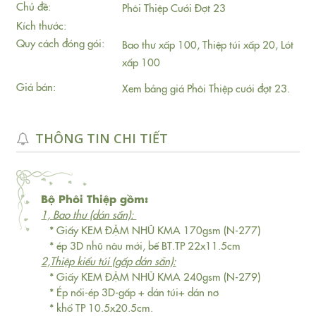
Chủ đề:
Phôi Thiệp Cưới Đợt 23
Kích thước:
Quy cách đóng gói:
Bao thư xấp 100, Thiệp túi xấp 20, Lót
xấp 100
Giá bán:
Xem bảng giá Phôi Thiệp cưới đợt 23.
THÔNG TIN CHI TIẾT
Bộ Phôi Thiệp gồm:
1, Bao thư (dán sẵn):
* Giấy KEM ĐẬM NHŨ KMA 170gsm (N-277)
* ép 3D nhũ nâu mới, bế BT.TP 22x11.5cm
2,Thiệp kiểu túi (gấp dán sẵn):
* Giấy KEM ĐẬM NHŨ KMA 240gsm (N-279)
* Ép nổi-ép 3D-gấp + dán túi+ dán nơ
* khổ TP 10.5x20.5cm.