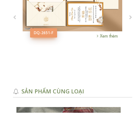
DQ-2651-F
Xem thêm
m thêm
SẢN PHẨM CÙNG LOẠI