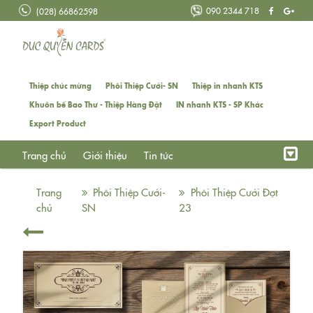
090 2344 718
(028) 66862598
Thiệp chúc mừng
Phôi Thiệp Cưới- SN
Thiệp in nhanh KTS
Khuôn bế Bao Thư - Thiệp Hàng Đặt
IN nhanh KTS - SP Khác
Export Product
Trang chủ
Giới thiệu
Tin tức
Trang
Phôi Thiệp Cưới-
Phôi Thiệp Cưới Đợt
chủ
SN
23