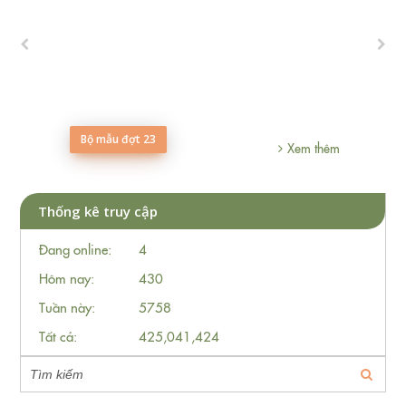
Bộ mẫu đợt 23
hêm
Xem thêm
Thống kê truy cập
Đang online:
4
Hôm nay:
430
Tuần này:
5758
Tất cả:
425,041,424