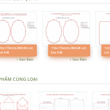
10x170mmLCBK648-Lot
116x176mmLCBK648-Lot
122
oi 648
bao 648
Lot
Xem thêm
Xem thêm
PHẨM CÙNG LOẠI