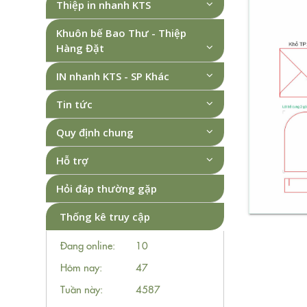
Thiệp in nhanh KTS
Khuôn bế Bao Thư - Thiệp
Hàng Đặt
IN nhanh KTS - SP Khác
Tin tức
Quy định chung
Hỗ trợ
Hỏi đáp thường gặp
Thống kê truy cập
Đang online:
10
Hôm nay:
47
Tuần này:
4587