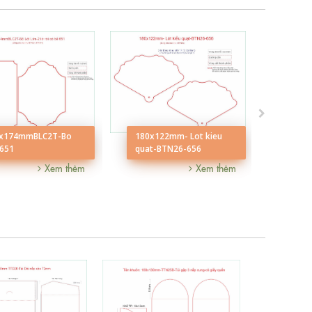
185x
x174mmBLC2T-Bo
180x122mm- Lot kieu
 651
quat-BTN26-656
Xem thêm
Xem thêm