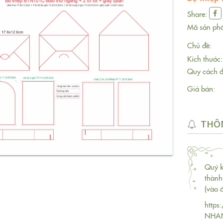
Share:
Mã sản ph
Chủ đề:
Kích thước:
Quy cách đ
Giá bán:
THÔN
Quý k
thành
(vào 
https
NHA