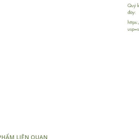
Quý k
đây:
https
usp=s
PHẨM LIÊN QUAN