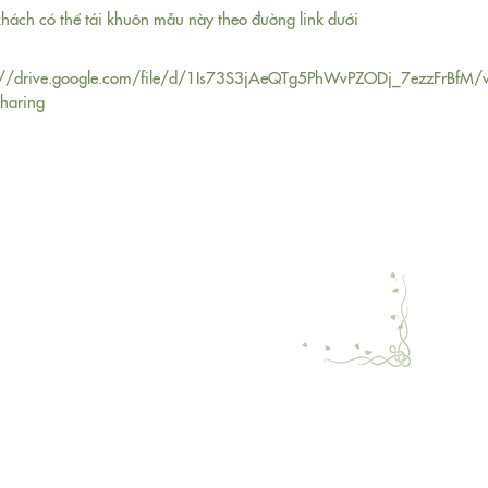
hách có thể tải khuôn mẫu này theo đường link dưới
://drive.google.com/file/d/1Is73S3jAeQTg5PhWvPZODj_7ezzFrBfM/
haring