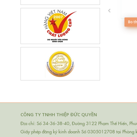
Bo t
thiệp BTN101D
Bộ thiệp BTN106
Xem thêm
Xem thêm
CÔNG TY TNHH THIỆP ĐỨC QUYỀN
Địa chỉ: Số 34-36-38-40, Đường 3122 Phạm Thế Hiển, Phườ
Giấy phép đăng ký kinh doanh Số 0305012708 tại Phòng 