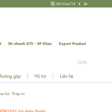
090 2344 718
t
IN nhanh KTS - SP Khác
Export Product
W
thường gặp
Hỗ trợ
Liên hệ
eo bộ- Thiệp túi
 BTN101C-Có giấy Quấn