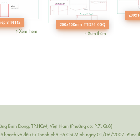
200x
hiep BTN113
200x108mm-TTD26-CGQ
Xem thêm
Xem thêm
ng Bình Đông, TP.HCM, Việt Nam (Phường cũ: P.7, Q.8)
kế hoạch và đầu tư Thành phố Hồ Chí Minh ngày 01/06/2007, được t