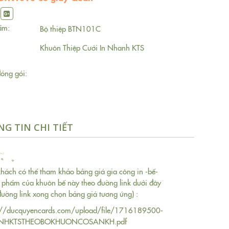
ẩm:
Bộ thiệp BTN101C
Khuôn Thiệp Cưới In Nhanh KTS
óng gói:
G TIN CHI TIẾT
hách có thể tham khảo bảng giá gia công in -bế-
 phẩm của khuôn bế này theo đường link dưới đây
đường link xong chọn bảng giá tương ứng) :
://ducquyencards.com/upload/file/1716189500-
NHKTSTHEOBOKHUONCOSANKH.pdf