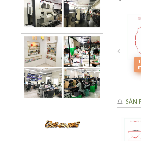
112x155mm-L2TCBC4
1
285x200mm-AGCDL
m
Xem thêm
Xem thêm
SẢN 